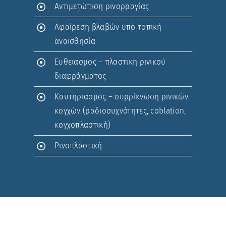
Αντιμετώπιση ρινορραγίας
Αφαίρεση βλαβών υπό τοπική
αναισθησία
Ευθειασμός – πλαστική ρινικού
διαφράγματος
Καυτηριασμός – συρρίκνωση ρινικών
κογχών (ραδιοσυχνότητες, coblation,
κογχοπλαστική)
Ρινοπλαστική